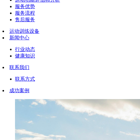
服务优势
服务流程
售后服务
运动训练设备
新闻中心
行业动态
健康知识
联系我们
联系方式
成功案例