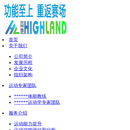
首页
关于我们
公司简介
发展历程
企业文化
组织架构
运动专家团队
******体能教练
******运动学专家团队
服务介绍
运动能力提升
运动功能评估和分析