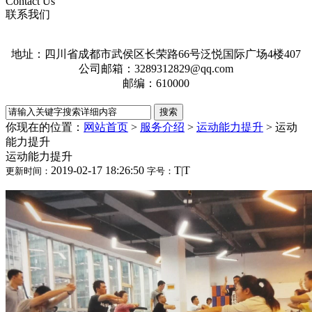
Contact Us
联系我们
地址：四川省成都市武侯区长荣路66号泛悦国际广场4楼407
公司邮箱：3289312829@qq.com
邮编：610000
你现在的位置：
网站首页
>
服务介绍
>
运动能力提升
>
运动
能力提升
运动能力提升
2019-02-17 18:26:50
T
|
T
更新时间：
字号：