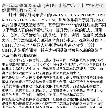
高地运动修复及运动（表现）训练中心-四川中德时代
健康管理有限公司
针对中国训练对象设计的CIMTS（CHINA INTERACTIVE
MUTUAL TRAINING SYSTEM）训练体系着重于提升训练对
象的健康表现及运动表现。基于国际******的训练理论及不同
水平等级人群的实际运动能力，提升受训对象的肌力、肌耐
力、心肺、关节活动能力及灵敏、平衡、协调、速度和反应能
力等，并使之相互补充达到身体良好的状态。在训练过程中，
CIMTS充分考虑了中国人的生理特征和运动习惯，设计
CIMTS训练系统课程，旨在为中国受训对象带来新的训练理
念及理想的训练效果。
运动体能也叫体适能，是指人体各器官、系统的技能在肌肉活动
中表现出来的能力。人们又称它为“基础身体能力”，包括身体素质和身
体基本活动能力两个方面。身体素质是身体基本活动能力的基础，而
身体基本活动能力又反映了身体素质全面发展的水平。
体能是衡量一个人体质水平的中亚器因素，高度重视体能锻炼对提高
锻炼者的健康水平和锻炼效果有重要的作用。体能可分为与身体健康
有关的体能与健身动作技能有关的体能两大类。前者包括心肺耐力、
柔韧性、肌肉力量、肌肉耐力、身体成分等；后者是指从事健身运动
所需的力量、平衡性、协调性、速度、灵敏感和反应等。
体能是指锻炼者集体的运动能力，是健身运动能力的重要组成部分，
是锻炼者为提高技术水平和创造******成绩所必需的各种身体运动能
力的综合。这些能力包括身体形态、身体机能、身体素质，其中身体