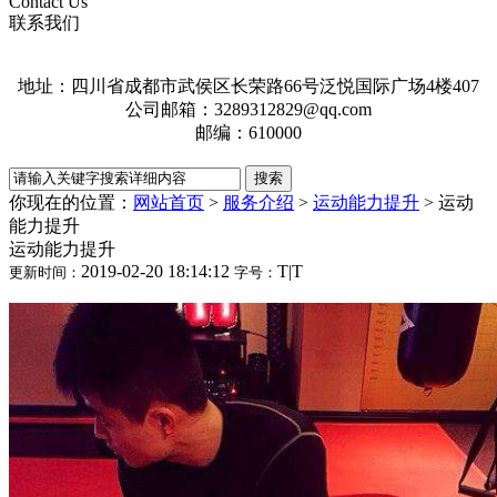
Contact Us
联系我们
地址：四川省成都市武侯区长荣路66号泛悦国际广场4楼407
公司邮箱：3289312829@qq.com
邮编：610000
你现在的位置：
网站首页
>
服务介绍
>
运动能力提升
>
运动
能力提升
运动能力提升
2019-02-20 18:14:12
T
|
T
更新时间：
字号：